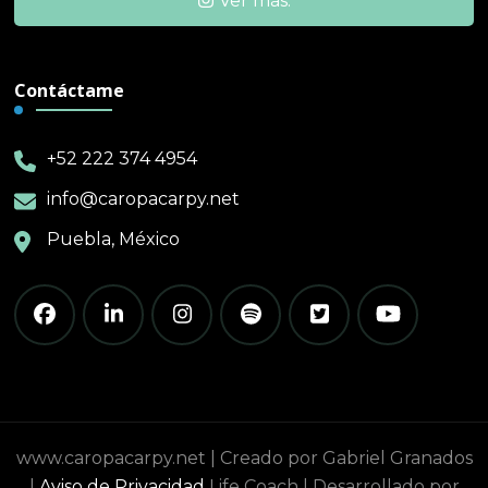
Ver más.
Contáctame
+52 222 374 4954
info@caropacarpy.net
Puebla, México
www.caropacarpy.net | Creado por Gabriel Granados
|
Aviso de Privacidad
Life Coach | Desarrollado por