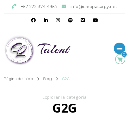
+52 222 374 4954
info@caropacarpy.net
0
Página de inicio
Blog
G2G
Explorar la categoría
G2G