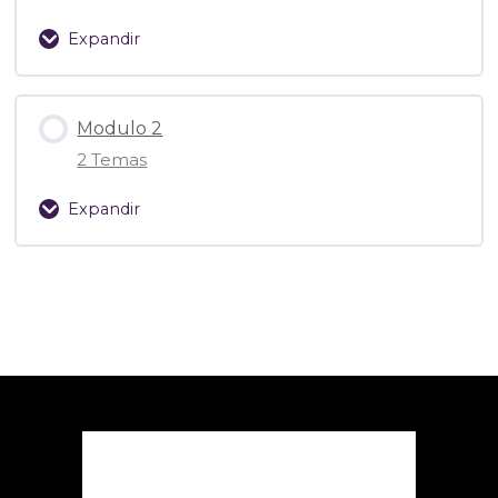
Expandir
Contenido de la Lección
Modulo 2
0% Completado
0/2 pasos
2 Temas
Acceso a Master Class
Expandir
Evaluacion Master Class 1
Contenido de la Lección
0% Completado
0/2 pasos
Agendar sesion 1:1
Acceso a Master Class
Agendar Sesion 1:1